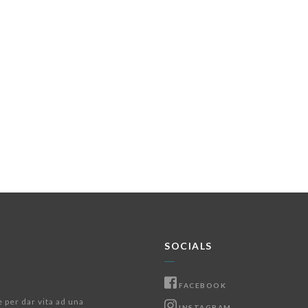
SOCIALS
FACEBOOK
e per dar vita ad una
INSTAGRAM