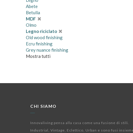
Legno
Abete
Betulla
MDF
Olmo
Legno riciclato
Old wood finishing
Ecru finishing
Grey nuance finishing
Mostra tutti
CHI SIAMO
Innovaliving pensa alla casa come una fusione di stili.
Industrial, Vintage, Eclettico, Urban e sono fusi insiem