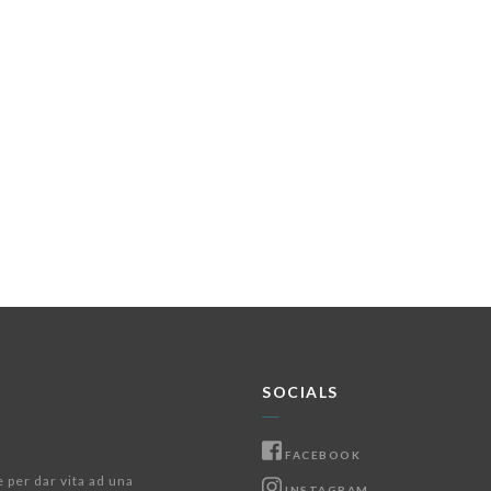
SOCIALS
FACEBOOK
e per dar vita ad una
INSTAGRAM