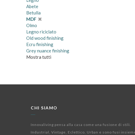
Legno
Abete
Betulla
MDF
Olmo
Legno riciclato
Old wood finishing
Ecru finishing
Grey nuance finishing
Mostra tutti
CHI SIAMO
Innovaliving pensa alla casa come una fusione di stili.
Industrial, Vintage, Eclettico, Urban e sono fusi insiem