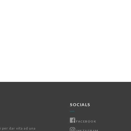
SOCIALS
FACEBOOK
e per dar vita ad una
INSTAGRAM