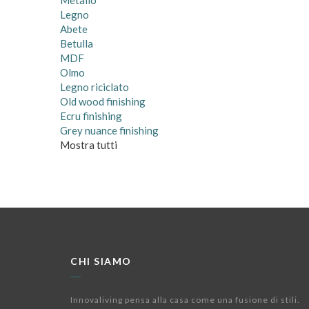
Metallo
Legno
Abete
Betulla
MDF
Olmo
Legno riciclato
Old wood finishing
Ecru finishing
Grey nuance finishing
Mostra tutti
CHI SIAMO
Innovaliving pensa alla casa come una fusione di stili.