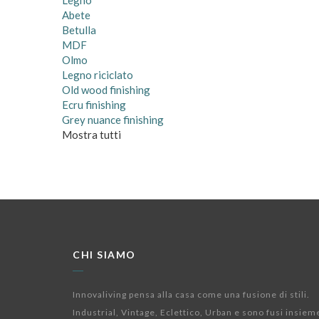
Legno
Abete
Betulla
MDF
Olmo
Legno riciclato
Old wood finishing
Ecru finishing
Grey nuance finishing
Mostra tutti
CHI SIAMO
Innovaliving pensa alla casa come una fusione di stili.
Industrial, Vintage, Eclettico, Urban e sono fusi insiem