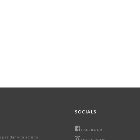
SOCIALS
FACEBOOK
e per dar vita ad una
INSTAGRAM