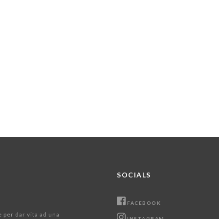
SOCIALS
FACEBOOK
e per dar vita ad una
INSTAGRAM