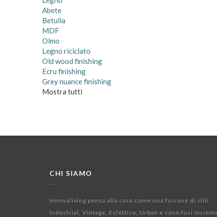
Legno
Abete
Betulla
MDF
Olmo
Legno riciclato
Old wood finishing
Ecru finishing
Grey nuance finishing
Mostra tutti
CHI SIAMO
Innovaliving pensa alla casa come una fusione di stili.
Industrial, Vintage, Eclettico, Urban e sono fusi insiem