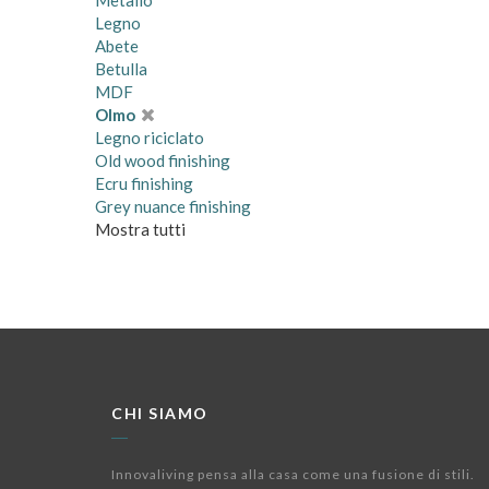
Metallo
Legno
Abete
Betulla
MDF
Olmo
Legno riciclato
Old wood finishing
Ecru finishing
Grey nuance finishing
Mostra tutti
CHI SIAMO
Innovaliving pensa alla casa come una fusione di stili.