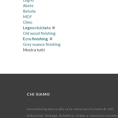
Legno
Abete
Betulla
MDF
Olmo
Legno riciclato
Old wood finishing
Ecru finishing
Grey nuance finishing
Mostra tutti
CHI SIAMO
Innovaliving pensa alla casa come una fusione di stili.
Industrial, Vintage, Eclettico, Urban e sono fusi insiem