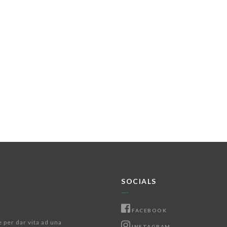
SOCIALS
FACEBOOK
e per dar vita ad una
INSTAGRAM