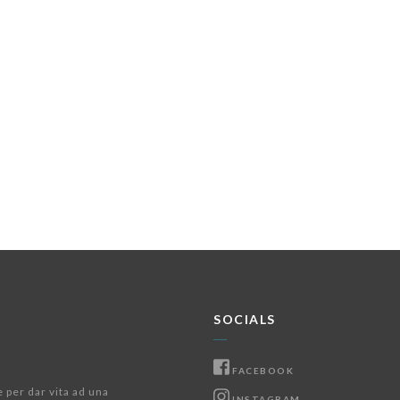
SOCIALS
FACEBOOK
e per dar vita ad una
INSTAGRAM