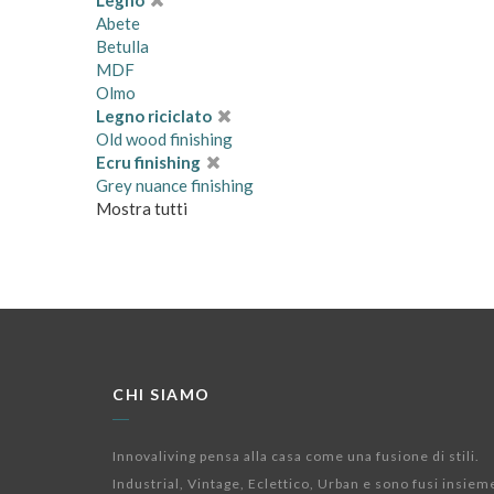
Legno
Abete
Betulla
MDF
Olmo
Legno riciclato
Old wood finishing
Ecru finishing
Grey nuance finishing
Mostra tutti
CHI SIAMO
Innovaliving pensa alla casa come una fusione di stili.
Industrial, Vintage, Eclettico, Urban e sono fusi insiem