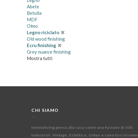
Legno
Abete
Betulla
MDF
Olmo
Legno riciclato
Old wood finishing
Ecru finishing
Grey nuance finishing
Mostra tutti
CHI SIAMO
Innovaliving pensa alla casa come una fusione di stili.
Industrial, Vintage, Eclettico, Urban e sono fusi insiem