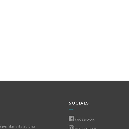
SOCIALS
FACEBOOK
e per dar vita ad una
INSTAGRAM