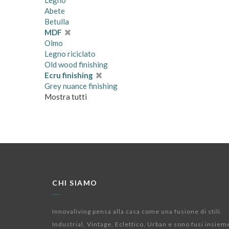
Legno
Abete
Betulla
MDF
Olmo
Legno riciclato
Old wood finishing
Ecru finishing
Grey nuance finishing
Mostra tutti
CHI SIAMO
Innovaliving pensa alla casa come una fusione di stili.
Industrial, Vintage, Eclettico, Urban e sono fusi insiem