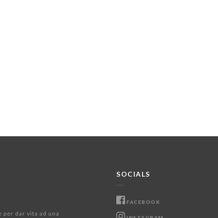
SOCIALS
FACEBOOK
e per dar vita ad una
INSTAGRAM