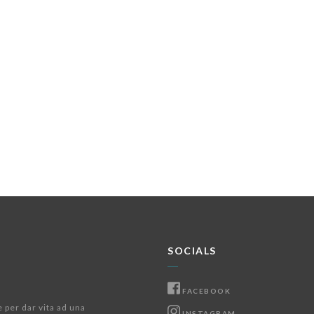
SOCIALS
FACEBOOK
e per dar vita ad una
INSTAGRAM