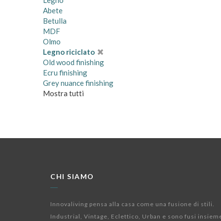
Legno
Abete
Betulla
MDF
Olmo
Legno riciclato
Old wood finishing
Ecru finishing
Grey nuance finishing
Mostra tutti
CHI SIAMO
Innovaliving pensa alla casa come una fusione di stili.
Industrial, Vintage, Eclettico, Urban e sono fusi insiem