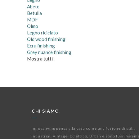
Legno
Abete
Betulla
MDF
Olmo
Legno riciclato
Old wood finishing
Ecru finishing
Grey nuance finishing
Mostra tutti
CHI SIAMO
Innovaliving pensa alla casa come una fusione di stili.
Industrial, Vintage, Eclettico, Urban e sono fusi insiem