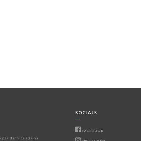
SOCIALS
FACEBOOK
e per dar vita ad una
INSTAGRAM