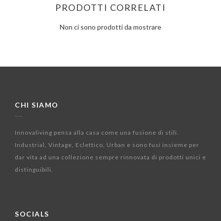
PRODOTTI CORRELATI
Non ci sono prodotti da mostrare
CHI SIAMO
Innovaliving pensa alla casa come una fusione di stili.
Industrial, Vintage, Eclettico, Urban e sono fusi insieme per
dar vita ad una collezione sempre rinnovata di prodotti unici e
distinguibili.
SOCIALS