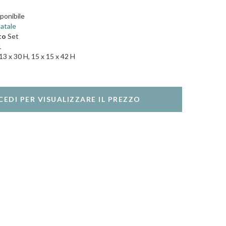
ponibile
atale
to
Set
1
13 x 30 H, 15 x 15 x 42 H
CEDI PER VISUALIZZARE IL PREZZO