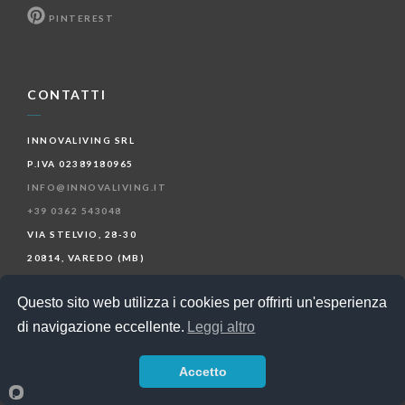
PINTEREST
CONTATTI
INNOVALIVING SRL
P.IVA 02389180965
INFO@INNOVALIVING.IT
+39 0362 543048
VIA STELVIO, 28-30
20814, VAREDO (MB)
Questo sito web utilizza i cookies per offrirti un'esperienza
POLITICA PRIVACY
di navigazione eccellente.
Leggi altro
POLITICA COOKIES
Accetto