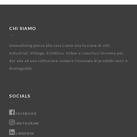
CHI SIAMO
Innovaliving pensa alla casa come una fusione di stili.
Industrial, Vintage, Eclettico, Urban e sono fusi insieme per
dar vita ad una collezione sempre rinnovata di prodotti unici e
distinguibili.
SOCIALS
FACEBOOK
INSTAGRAM
LINKEDIN